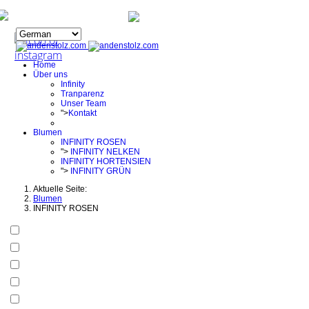
0221 95 48 011
infinity@bluetenpracht.com
Home
Über uns
Infinity
Tranparenz
Unser Team
">
Kontakt
Blumen
INFINITY ROSEN
">
INFINITY NELKEN
INFINITY HORTENSIEN
">
INFINITY GRÜN
Aktuelle Seite:
Blumen
INFINITY ROSEN