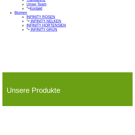
Tranparenz
Unser Team
">
Kontakt
Blumen
INFINITY ROSEN
">
INFINITY NELKEN
INFINITY HORTENSIEN
">
INFINITY GRÜN
Unsere Produkte