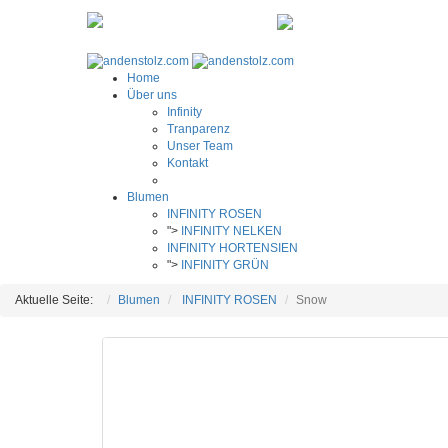
0221 95 48 011
infinity@bluetenpra
Home
Über uns
Infinity
Tranparenz
Unser Team
Kontakt
Blumen
INFINITY ROSEN
">
INFINITY NELKEN
INFINITY HORTENSIEN
">
INFINITY GRÜN
Aktuelle Seite:
Blumen
INFINITY ROSEN
Snow