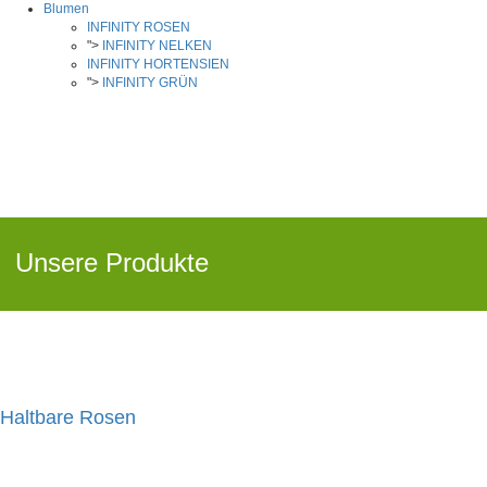
Blumen
besondere Anlässe zu kreieren.
INFINITY ROSEN
">
INFINITY NELKEN
INFINITY HORTENSIEN
Habitus:
">
INFINITY GRÜN
Rosen, die sich von einem einzigen Zentrum aus in 
Herz; diese werden als gartenartig klassifiziert.
Blütenform:
Die Form wird durch die verarbeitete Rosensorte bes
arbeiten.
Unsere Produkte
Haltbare Rosen