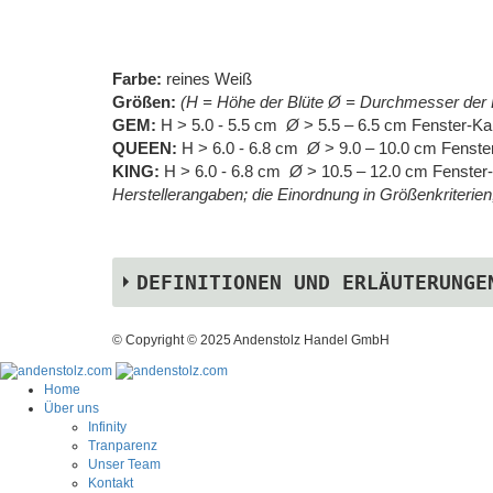
Farbe:
reines Weiß
Größen:
(H = Höhe der Blüte Ø = Durchmesser der 
GEM:
H > 5.0 - 5.5 cm
Ø
> 5.5 – 6.5 cm Fenster-Kar
QUEEN:
H > 6.0 - 6.8 cm
Ø
> 9.0 – 10.0 cm Fenster
KING:
H > 6.0 - 6.8 cm
Ø
> 10.5 – 12.0 cm Fenster-
Herstellerangaben; die Einordnung in Größenkriterie
DEFINITIONEN UND ERLÄUTERUNGE
© Copyright © 2025 Andenstolz Handel GmbH
Konsistenz der Blütenblätter:
Ein Blütenblatt von weicher Konsistenz kann leicht
Home
Struktur der Rosensorte ab.
Über uns
Infinity
Tranparenz
Unser Team
Oberfläche der Blütenblätter:
Kontakt
Die Oberfläche der Blüteblätter steht in engem Zus